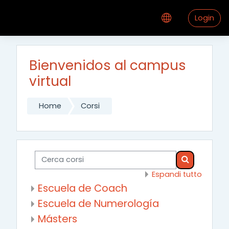
Vai al contenuto principale
Login
Bienvenidos al campus
virtual
Home
Corsi
Cerca corsi
Cerca corsi
Espandi tutto
Escuela de Coach
Escuela de Numerología
Másters